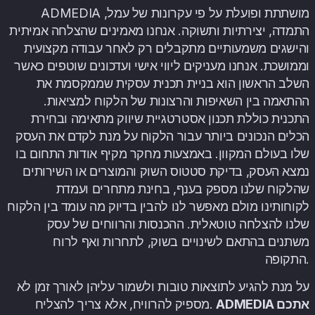
ADMEDIA מושתתת ופועלת על פי עקרונות של עמל,
התמדה, יצירתיות ותשוקה. אנחנו מאמינים שהצלחה אמיתית
והישגים משמעותיים מתקבלים רק לאחר עבודה מקצועית
וממושכת. אנחנו מעניקים ליווי אישי ועדכונים שוטפים כאשר
השלב הראשון הוא בניית תכנית עסקית שממקסמת את
ההתאמה בין השאיפות והרצונות של הלקוח למציאות.
התכנית כוללת תכנון אסטרטגיית שיווק מתאימה ובחירת
הכלים הנכונים ביותר עבור הלקוח על מנת לקדם את העסק
שלו בעולם המקוון. באמצעות מחקר מקיף אודות התחום בו
נמצא העסק, בדיקת סטטוס השוק והמוצרים או השירותים
שהלקוח שלנו מספק בענף, בחינת מתחרים ועמדת
לקוחותינו מולם מאפשר לנו להבין בדיוק מה עומד בין הלקוח
שלנו להצלחה טוטאלית. ההכנסות והרווחים של עסק
משתנים בהתאם לשינויים בשוק, לתחרות ואף לרוח
התקופה.
על מנת להגיע לתוצאות טובות ולשמור עליהן לאורך זמן לא
ADMEDIA אתכם
מספיק להרוויח, אלא צריך להצליח.