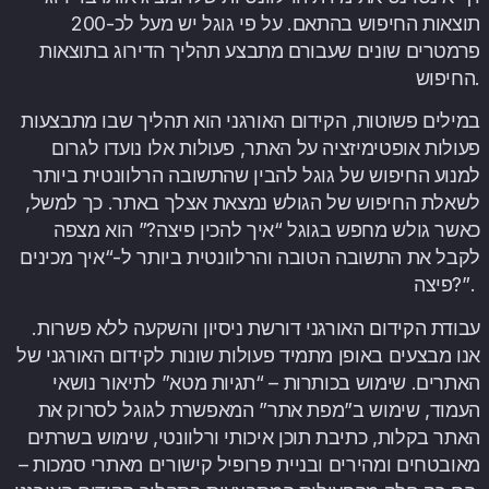
תוצאות החיפוש בהתאם. על פי גוגל יש מעל לכ-200
פרמטרים שונים שעבורם מתבצע תהליך הדירוג בתוצאות
החיפוש.
במילים פשוטות, הקידום האורגני הוא תהליך שבו מתבצעות
פעולות אופטימיזציה על האתר, פעולות אלו נועדו לגרום
למנוע החיפוש של גוגל להבין שהתשובה הרלוונטית ביותר
לשאלת החיפוש של הגולש נמצאת אצלך באתר. כך למשל,
כאשר גולש מחפש בגוגל “איך להכין פיצה?” הוא מצפה
לקבל את התשובה הטובה והרלוונטית ביותר ל-“איך מכינים
פיצה?”.
עבודת הקידום האורגני דורשת ניסיון והשקעה ללא פשרות.
אנו מבצעים באופן מתמיד פעולות שונות לקידום האורגני של
האתרים. שימוש בכותרות – “תגיות מטא” לתיאור נושאי
העמוד, שימוש ב”מפת אתר” המאפשרת לגוגל לסרוק את
האתר בקלות, כתיבת תוכן איכותי ורלוונטי, שימוש בשרתים
מאובטחים ומהירים ובניית פרופיל קישורים מאתרי סמכות –